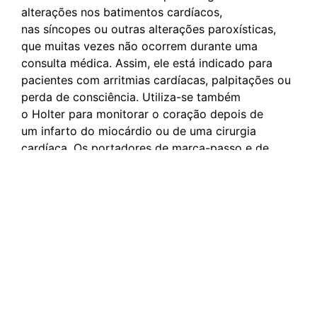
alterações nos batimentos cardíacos,
nas síncopes ou outras alterações paroxísticas,
que muitas vezes não ocorrem durante uma
consulta médica. Assim, ele está indicado para
pacientes com arritmias cardíacas, palpitações ou
perda de consciência. Utiliza-se também
o Holter para monitorar o coração depois de
um infarto do miocárdio ou de uma cirurgia
cardíaca. Os portadores de marca-passo e de
desfibriladores têm esses aparelhos ajustados e
programados a partir de informações do Holter. O
procedimento não comporta riscos e não tem
qualquer contraindicação. Alguns pacientes
podem ser sensíveis aos adesivos dos eletrodos,
mas as reações, nas raras ocasiões em que
acontecem, são muito brandas. A pele onde
estavam colocados os eletrodos não deve ser
exposta ao sol durante três a cinco dias.